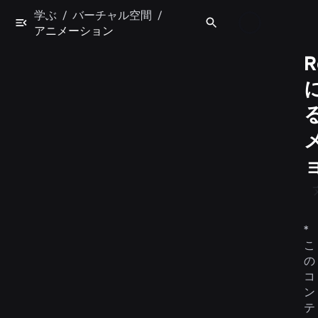
学ぶ
/
バーチャル空間
/
アニメーション
R
*
こ
の
コ
ン
テ