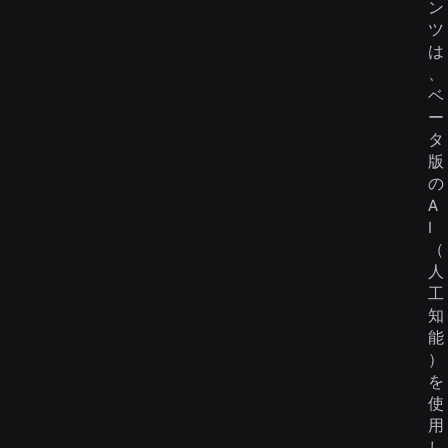
ン
ツ
は
、
ベ
ー
タ
版
の
A
I
（
人
工
知
能
）
を
使
用
し