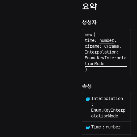
요약
생성자
new
(
time
:
number
,
cframe
:
CFrame
,
Interpolation
:
Enum.KeyInterpola
tionMode
)
속성
Interpolation
:
Enum.KeyInterp
olationMode
Time
:
number