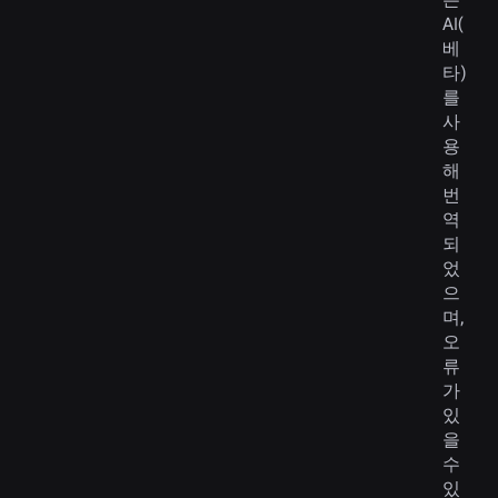
AI(
베
타)
를
사
용
해
번
역
되
었
으
며,
오
류
가
있
을
수
있