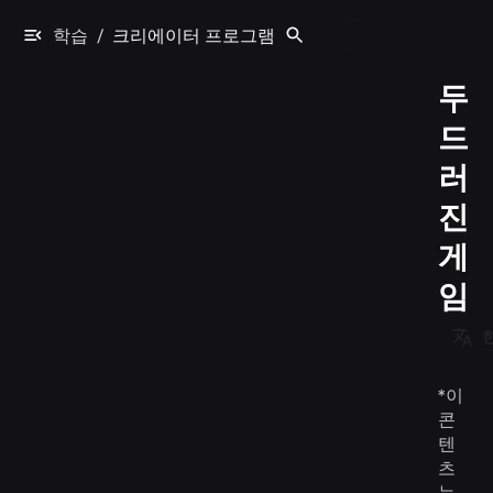
학습
/
크리에이터 프로그램
두
드
러
진
게
임
*
이
콘
텐
츠
는