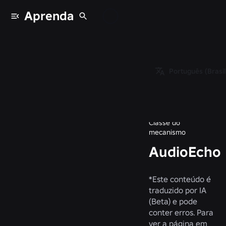
Aprenda
Classes
/
Object
/
Português (Brasil
Instance
/
AudioEcho
Classe do
mecanismo
AudioEcho
*
Este conteúdo é
traduzido por IA
(Beta) e pode
conter erros. Para
ver a página em