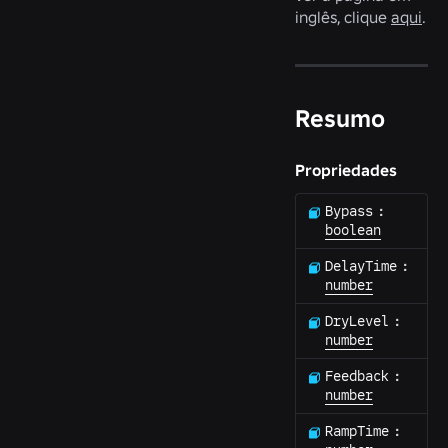
inglês, clique
aqui
.
Resumo
Propriedades
Bypass
:
boolean
DelayTime
:
number
DryLevel
:
number
Feedback
:
number
RampTime
: