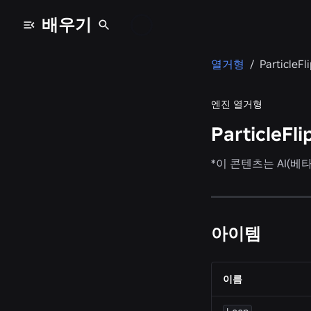
배우기
열거형
/
ParticleF
엔진 열거형
ParticleF
*
이 콘텐츠는 AI(베
아이템
이름