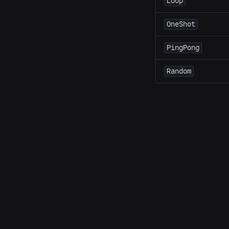
Loop
OneShot
PingPong
Random