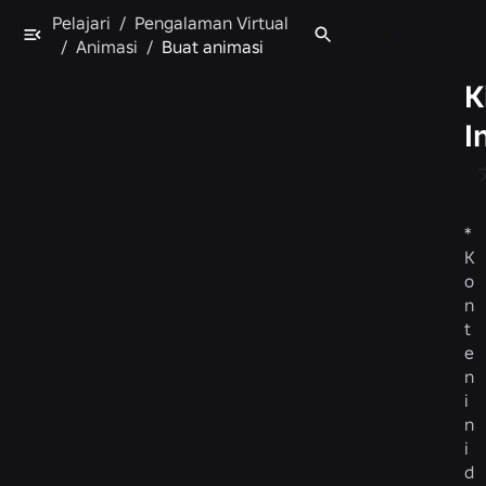
Pelajari
/
Pengalaman Virtual
/
Animasi
/
Buat animasi
K
I
*
K
o
n
t
e
n
i
n
i
d