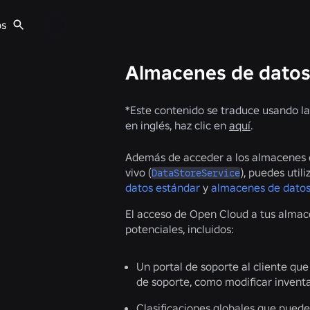
os
Almacenes de datos
*
Este contenido se traduce usando la
en inglés, haz clic en
aquí
.
Además de acceder a los almacenes d
vivo (
), puedes util
DataStoreService
datos estándar
y
almacenes de dato
El acceso de Open Cloud a tus alma
potenciales, incluidos:
Un portal de soporte al cliente qu
de soporte, como modificar inventa
Clasificaciones globales que puede