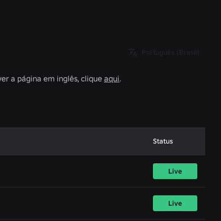
Português (Brasil)
ver a página em inglês, clique
aqui
.
Status
Live
Live