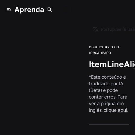
Aprenda
Enumeradores
/
Português (Brasil
ItemLineAlignment
Enumeração do
mecanismo
ItemLineAl
*
Este conteúdo é
traduzido por IA
(Beta) e pode
conter erros. Para
ver a página em
inglês, clique
aqui
.