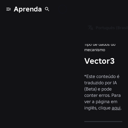
Aprenda
Tipos de dados
/
Português (Brasil
Vector3
Tipo de dados do
mecanismo
Vector3
*
Este conteúdo é
traduzido por IA
(Beta) e pode
conter erros. Para
ver a página em
inglês, clique
aqui
.