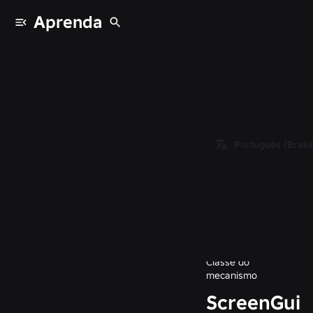
Aprenda
Classes
/
Object
/
Instance
/
GuiBase
Português (Brasil
/
GuiBase2d
/
LayerCollector
/
ScreenGui
Classe do
mecanismo
ScreenGui