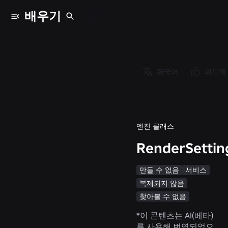
배우기
클래스
/
Object
/
한국어
피드백
Instance
/
RenderSettings
엔진 클래스
RenderSettin
만들 수 없음
서비스
복제되지 않음
찾아볼 수 없음
*
이 콘텐츠는 AI(베타)
를 사용해 번역되었으