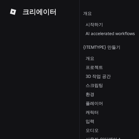
크리에이터
개요
시작하기
AI accelerated workflows
{ITEMTYPE} 만들기
개요
프로젝트
3D 작업 공간
스크립팅
환경
플레이어
캐릭터
입력
오디오