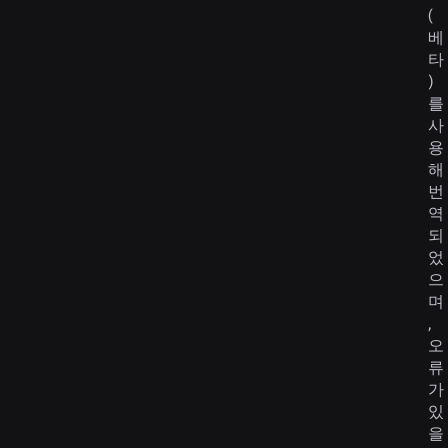
(
베
타
)
를
사
용
해
번
역
되
었
으
며
,
오
류
가
있
을