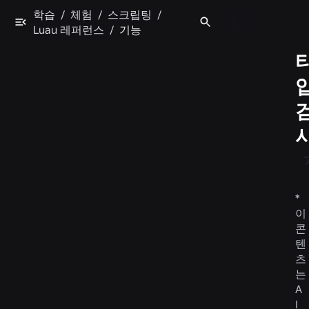
학습
/
체험
/
스크립팅
/
Luau 레퍼런스
/
기능
*
이
콘
텐
츠
는
A
I