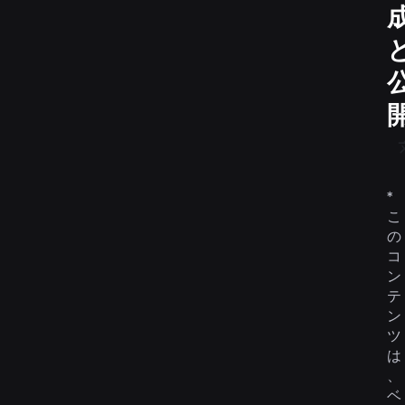
*
こ
の
コ
ン
テ
ン
ツ
は
、
ベ