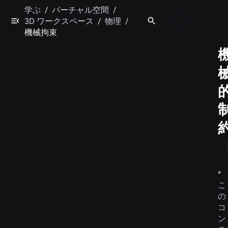
学ぶ
/
バーチャル空間
/
3D ワークスペース
/
物理
/
機械拘束
*
こ
の
コ
ン