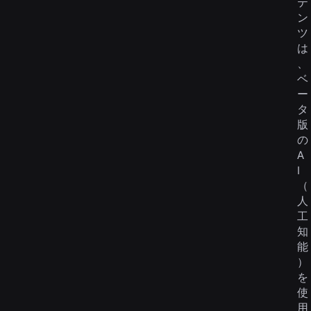
テ
ン
ツ
は
、
ベ
ー
タ
版
の
A
I
（
人
工
知
能
）
を
使
用