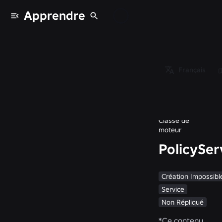
Apprendre
Classes
/
Object
/
Français
Instance
/
PolicyService
Classe de
moteur
PolicySer
Création Impossibl
Service
Non Répliqué
*
Ce contenu