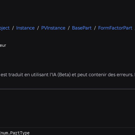
ject
/
Instance
/
PVInstance
/
BasePart
/
FormFactorPart
eur
st traduit en utilisant l'IA (Beta) et peut contenir des erreurs
Enum.PartType