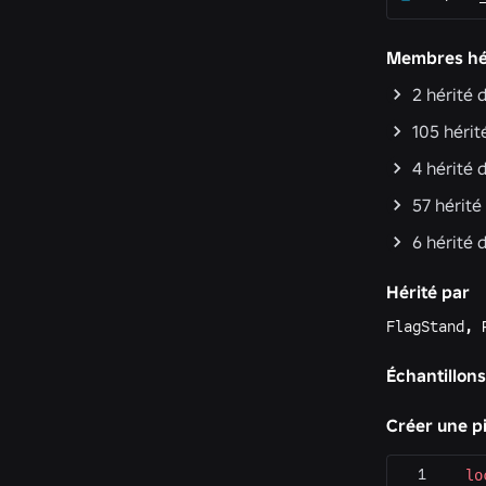
Membres hé
2
hérité 
105
hérit
4
hérité 
57
hérité
6
hérité 
Hérité par
FlagStand
,
Échantillon
Créer une p
lo