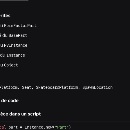
rités
du
FormFactorPart
é du
BasePart
du
PVInstance
 du
Instance
du
Object
Platform
,
Seat
,
SkateboardPlatform
,
SpawnLocation
s de code
ièce dans un script
cal
 part = Instance.new(
"Part"