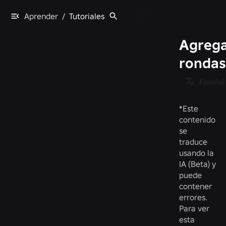
Aprender
/
Tutoriales
Agreg
rondas
Español
*
Este
contenido
se
traduce
usando la
IA (Beta) y
puede
contener
errores.
Para ver
esta