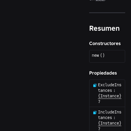
Resumen
Constructores
new
(
)
Propiedades
ExcludeIns
tances
:
{Instance}
?
IncludeIns
tances
:
{Instance}
?