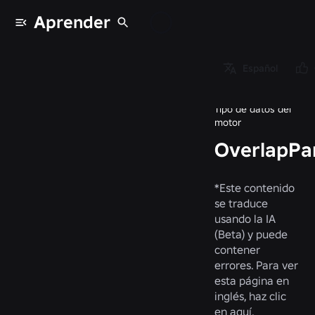
Aprender
Tipos de datos
/
Español
OverlapParams
Tipo de datos del
motor
OverlapPa
*
Este contenido
se traduce
usando la IA
(Beta) y puede
contener
errores. Para ver
esta página en
inglés, haz clic
en
aquí
.