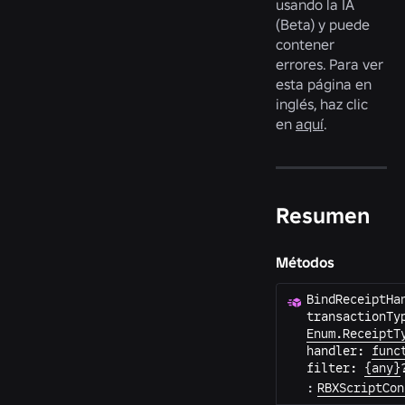
usando la IA
(Beta) y puede
contener
errores. Para ver
esta página en
inglés, haz clic
en
aquí
.
Resumen
Métodos
BindReceiptHa
transactionTy
Enum.ReceiptT
handler
:
func
filter
:
{any}
:
RBXScriptCon