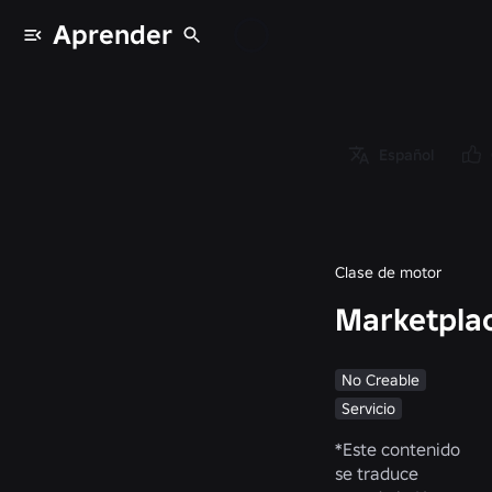
Aprender
Clases
/
Object
/
Español
Instance
/
MarketplaceServic
Clase de motor
Marketpla
No Creable
Servicio
*
Este contenido
se traduce